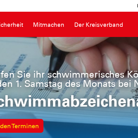
cherheit
Mitmachen
Der Kreisverband
13 ein starkes Team
Nürnberg, Roth un
wabach
e den Kreisverband kennen