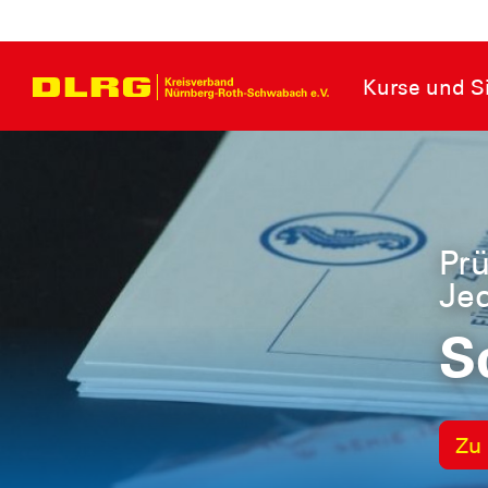
Kurse und Si
Seit 19
für 
Sch
lernen Si