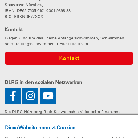
Sparkasse Nürnberg
IBAN: DE62 7605 0101 0001 9398 88
BIC: SSKNDE77XXX
Kontakt
Fragen rund um das Thema Anfängerschwimmen, Schwimmen
oder Rettungsschwimmen, Erste Hilfe u.v.m.
Kontakt
DLRG
in den sozialen Netzwerken
Die DLRG Nürnberg-Roth-Schwabach e.V. ist beim Finanzamt
Nürnberg-Zentral unter der Steuernummer 241/107/60325 als
gemeinnützig anerkannt. Spenden können steuerlich geltend
Diese Website benutzt Cookies.
gemacht werden.