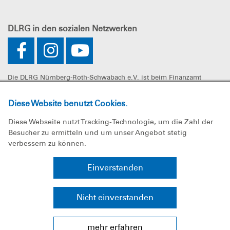
DLRG
in den sozialen Netzwerken
Die DLRG Nürnberg-Roth-Schwabach e.V. ist beim Finanzamt
Nürnberg-Zentral unter der Steuernummer 241/107/60325 als
gemeinnützig anerkannt. Spenden können steuerlich geltend
Diese Website benutzt Cookies.
gemacht werden.
Diese Webseite nutzt Tracking-Technologie, um die Zahl der
Besucher zu ermitteln und um unser Angebot stetig
verbessern zu können.
Impressum
Einverstanden
Datenschutz
Nicht einverstanden
Sitemap
mehr erfahren