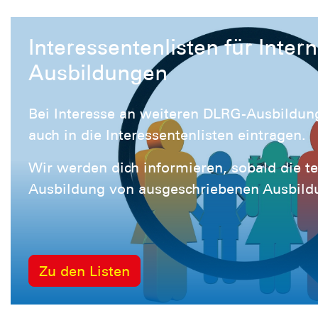
Interessentenlisten für Inter
Ausbildungen
Bei Interesse an weiteren DLRG-Ausbildun
auch in die Interessentenlisten eintragen.
Wir werden dich informieren, sobald die t
Ausbildung von ausgeschriebenen Ausbildu
Zu den Listen