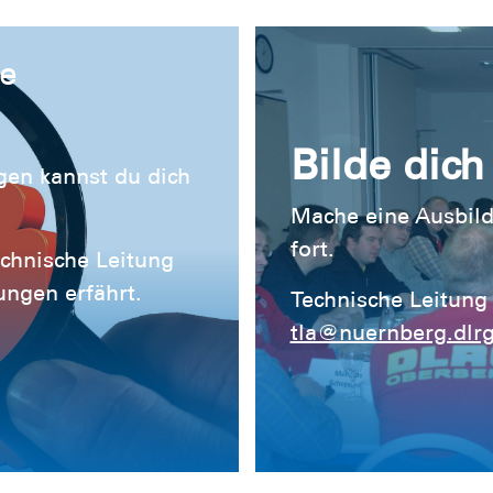
ne
Bilde dich 
gen kannst du dich
Mache eine Ausbild
fort.
echnische Leitung
ngen erfährt.
Technische Leitung
tla@nuernberg.dlrg