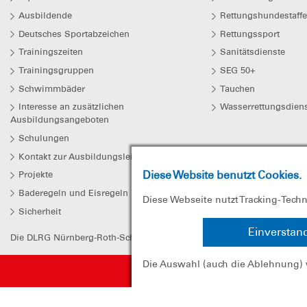
Ausbildende
Rettungshundestaffe
Deutsches Sportabzeichen
Rettungssport
Trainingszeiten
Sanitätsdienste
Trainingsgruppen
SEG 50+
Schwimmbäder
Tauchen
Interesse an zusätzlichen
Wasserrettungsdiens
Ausbildungsangeboten
Schulungen
Kontakt zur Ausbildungsleitung
Diese Website benutzt Cookies.
Projekte
Baderegeln und Eisregeln
Diese Webseite nutzt Tracking-Tech
Sicherheit
Einverstan
Die DLRG Nürnberg-Roth-Schwabach e.V. ist beim Finanzamt Nürnberg
Die Auswahl (auch die Ablehnung) 