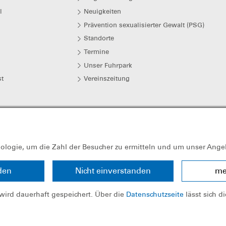
l
Neuigkeiten
Prävention sexualisierter Gewalt (PSG)
Standorte
Termine
Unser Fuhrpark
t
Vereinszeitung
nologie, um die Zahl der Besucher zu ermitteln und um unser Ange
den
Nicht einverstanden
me
-Zentral unter der Steuernummer 241/107/60325 als gemeinnützig anerk
wird dauerhaft gespeichert. Über die
Datenschutzseite
lässt sich d