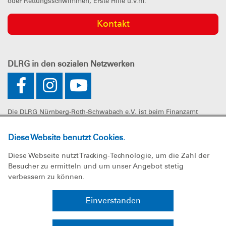
oder Rettungsschwimmen, Erste Hilfe u.v.m.
Kontakt
DLRG
in den sozialen Netzwerken
Die DLRG Nürnberg-Roth-Schwabach e.V. ist beim Finanzamt
Nürnberg-Zentral unter der Steuernummer 241/107/60325 als
gemeinnützig anerkannt. Spenden können steuerlich geltend
Diese Website benutzt Cookies.
gemacht werden.
Diese Webseite nutzt Tracking-Technologie, um die Zahl der
Besucher zu ermitteln und um unser Angebot stetig
verbessern zu können.
Impressum
Einverstanden
Datenschutz