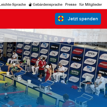
Leichte-Sprache
Gebärdensprache
Presse
für Mitglieder
Jetzt spenden
n 50m Retten: