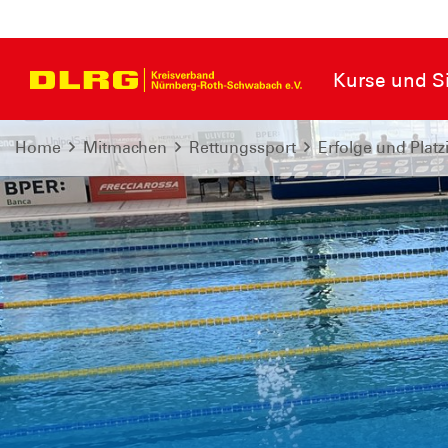
Kurse und Si
Home
Mitmachen
Rettungssport
Erfolge und Plat
Deutscher Vizem
Florian Doll