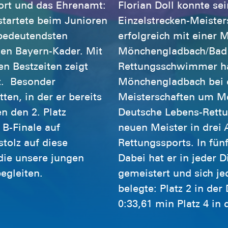
port und das Ehrenamt:
Florian Doll konnte se
startete beim Junioren
Einzelstrecken-Meist
bedeutendsten
erfolgreich mit einer 
en Bayern-Kader. Mit
Mönchengladbach/Bad 
en Bestzeiten zeigt
Rettungsschwimmer hab
kt. Besonder
Mönchengladbach bei d
ten, in der er bereits
Meisterschaften um Me
n den 2. Platz
Deutsche Lebens-Rettu
 B-Finale auf
neuen Meister in drei 
tolz auf diese
Rettungssports. In fünf
die unsere jungen
Dabei hat er in jeder D
 begleiten.
gemeistert und sich jed
belegte: Platz 2 in der
0:33,61 min Platz 4 in 