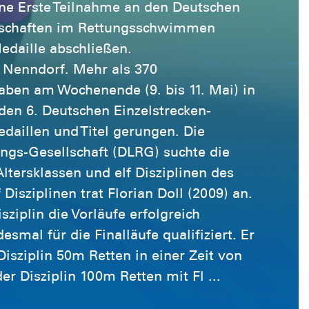
ine Erste Teilnahme an den Deutschen
erschaften im Rettungsschwimmen
Medaille abschließen.
Nenndorf. Mehr als 370
en am Wochenende (9. bis 11. Mai) in
en 6. Deutschen Einzelstrecken-
daillen und Titel gerungen. Die
ngs-Gesellschaft (DLRG) suchte die
Altersklassen und elf Disziplinen des
 Disziplinen trat Florian Doll (2009) an.
isziplin die Vorläufe erfolgreich
esmal für die Finalläufe qualifiziert. Er
 Disziplin 50m Retten in einer Zeit von
der Disziplin 100m Retten mit Fl ...