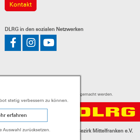
Kontakt
DLRG
in den sozialen Netzwerken
annt. Spenden können steuerlich geltend gemacht werden.
bot stetig verbessern zu können.
hr erfahren
ie Auswahl zurücksetzen.
d
Landesverband Bayern e.V.
Bezirk Mittelfranken e.V.