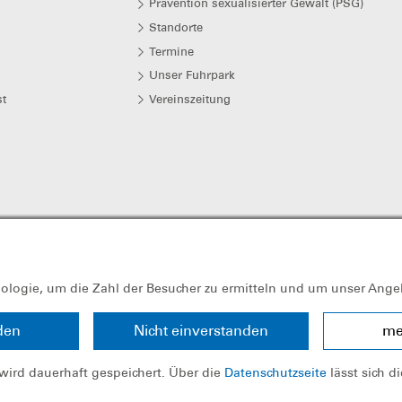
Prävention sexualisierter Gewalt (PSG)
Standorte
Termine
Unser Fuhrpark
t
Vereinszeitung
-Zentral unter der Steuernummer 241/107/60325 als gemeinnützig anerk
nologie, um die Zahl der Besucher zu ermitteln und um unser Ange
den
Nicht einverstanden
me
wird dauerhaft gespeichert. Über die
Datenschutzseite
lässt sich d
Bundesverban