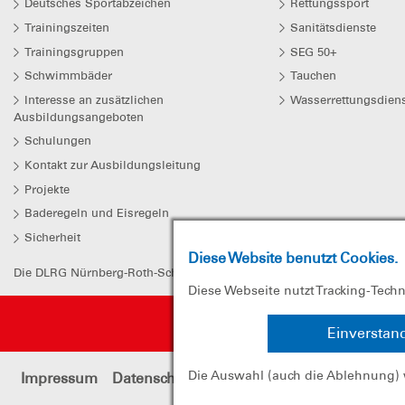
Deutsches Sportabzeichen
Rettungssport
Trainingszeiten
Sanitätsdienste
Trainingsgruppen
SEG 50+
Schwimmbäder
Tauchen
Interesse an zusätzlichen
Wasserrettungsdiens
Ausbildungsangeboten
Schulungen
Kontakt zur Ausbildungsleitung
Projekte
Baderegeln und Eisregeln
Sicherheit
Diese Website benutzt Cookies.
Die DLRG Nürnberg-Roth-Schwabach e.V. ist beim Finanzamt Nürnberg
Diese Webseite nutzt Tracking-Tech
Einverstan
Die Auswahl (auch die Ablehnung) 
Impressum
Datenschutz
Sitemap