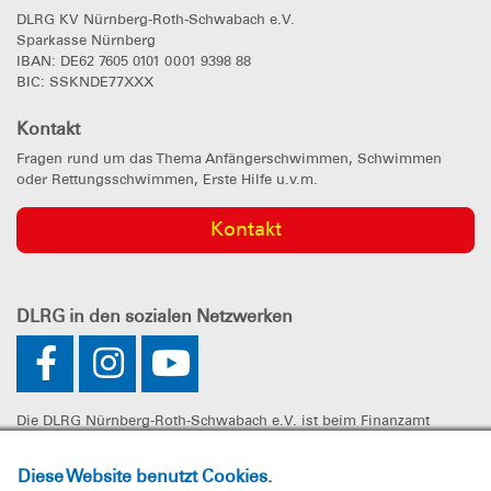
DLRG KV Nürnberg-Roth-Schwabach e.V.
Sparkasse Nürnberg
IBAN: DE62 7605 0101 0001 9398 88
BIC: SSKNDE77XXX
Kontakt
Fragen rund um das Thema Anfängerschwimmen, Schwimmen
oder Rettungsschwimmen, Erste Hilfe u.v.m.
Kontakt
DLRG
in den sozialen Netzwerken
Die DLRG Nürnberg-Roth-Schwabach e.V. ist beim Finanzamt
Nürnberg-Zentral unter der Steuernummer 241/107/60325 als
gemeinnützig anerkannt. Spenden können steuerlich geltend
Diese Website benutzt Cookies.
gemacht werden.