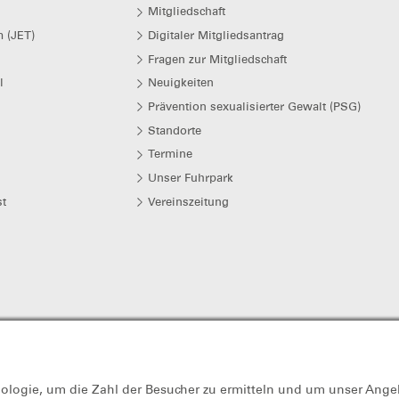
Mitgliedschaft
 (JET)
Digitaler Mitgliedsantrag
Fragen zur Mitgliedschaft
l
Neuigkeiten
Prävention sexualisierter Gewalt (PSG)
Standorte
Termine
Unser Fuhrpark
t
Vereinszeitung
-Zentral unter der Steuernummer 241/107/60325 als gemeinnützig anerk
nologie, um die Zahl der Besucher zu ermitteln und um unser Ange