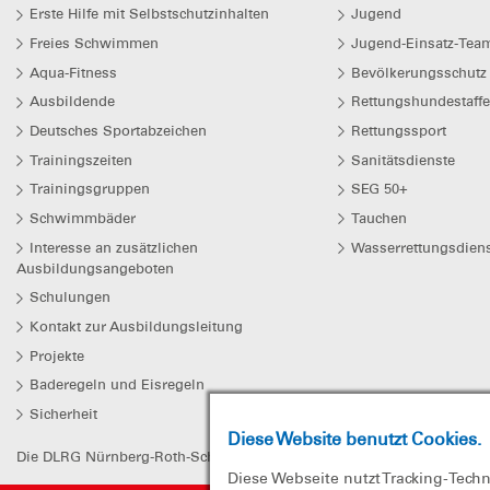
Erste Hilfe mit Selbstschutzinhalten
Jugend
Freies Schwimmen
Jugend-Einsatz-Team
Aqua-Fitness
Bevölkerungsschutz
Ausbildende
Rettungshundestaffe
Deutsches Sportabzeichen
Rettungssport
Trainingszeiten
Sanitätsdienste
Trainingsgruppen
SEG 50+
Schwimmbäder
Tauchen
Interesse an zusätzlichen
Wasserrettungsdiens
Ausbildungsangeboten
Schulungen
Kontakt zur Ausbildungsleitung
Projekte
Baderegeln und Eisregeln
Sicherheit
Diese Website benutzt Cookies.
Die DLRG Nürnberg-Roth-Schwabach e.V. ist beim Finanzamt Nürnberg
Diese Webseite nutzt Tracking-Tech