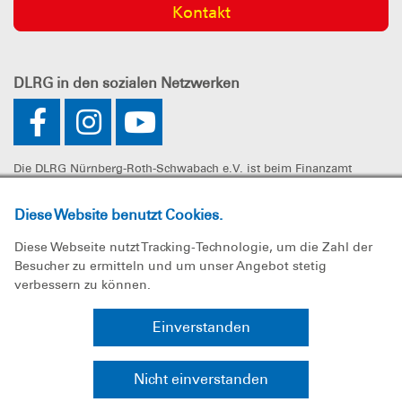
Kontakt
DLRG
in den sozialen Netzwerken
Die DLRG Nürnberg-Roth-Schwabach e.V. ist beim Finanzamt
Nürnberg-Zentral unter der Steuernummer 241/107/60325 als
gemeinnützig anerkannt. Spenden können steuerlich geltend
Diese Website benutzt Cookies.
gemacht werden.
Diese Webseite nutzt Tracking-Technologie, um die Zahl der
Besucher zu ermitteln und um unser Angebot stetig
verbessern zu können.
Impressum
Einverstanden
Datenschutz
Nicht einverstanden
Sitemap