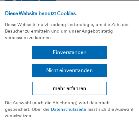
Diese Website benutzt Cookies.
Die DLRG Nürnberg-Roth-Schwabach e.V. ist beim Finanzamt
Diese Webseite nutzt Tracking-Technologie, um die Zahl der
Nürnberg-Zentral unter der Steuernummer 241/107/60325 als
Besucher zu ermitteln und um unser Angebot stetig
gemeinnützig anerkannt. Spenden können steuerlich geltend
verbessern zu können.
gemacht werden.
Einverstanden
Nicht einverstanden
Impressum
Datenschutz
mehr erfahren
Sitemap
Die Auswahl (auch die Ablehnung) wird dauerhaft
gespeichert. Über die
Datenschutzseite
lässt sich die Auswahl
Bundesverband
zurücksetzen.
Landesverband Bayern e.V.