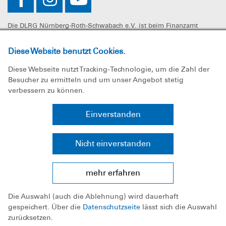
Die DLRG Nürnberg-Roth-Schwabach e.V. ist beim Finanzamt
Nürnberg-Zentral unter der Steuernummer 241/107/60325 als
gemeinnützig anerkannt. Spenden können steuerlich geltend
Diese Website benutzt Cookies.
gemacht werden.
Diese Webseite nutzt Tracking-Technologie, um die Zahl der
Besucher zu ermitteln und um unser Angebot stetig
verbessern zu können.
Impressum
Einverstanden
Datenschutz
Nicht einverstanden
Sitemap
mehr erfahren
Bundesverband
Die Auswahl (auch die Ablehnung) wird dauerhaft
Landesverband Bayern e.V.
gespeichert. Über die
Datenschutzseite
lässt sich die Auswahl
zurücksetzen.
Bezirk Mittelfranken e.V.