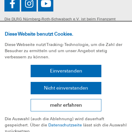
Die DLRG Nürnberg-Roth-Schwabach e.V. ist beim Finanzamt
Nürnberg-Zentral unter der Steuernummer 241/107/60325 als
gemeinnützig anerkannt. Spenden können steuerlich geltend
Diese Website benutzt Cookies.
gemacht werden.
Diese Webseite nutzt Tracking-Technologie, um die Zahl der
Besucher zu ermitteln und um unser Angebot stetig
verbessern zu können.
Impressum
Einverstanden
Datenschutz
Nicht einverstanden
Sitemap
mehr erfahren
Bundesverband
Die Auswahl (auch die Ablehnung) wird dauerhaft
Landesverband Bayern e.V.
gespeichert. Über die
Datenschutzseite
lässt sich die Auswahl
zurücksetzen.