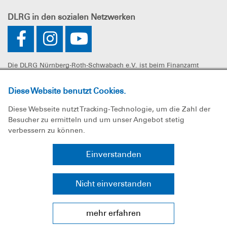
DLRG
in den sozialen Netzwerken
Die DLRG Nürnberg-Roth-Schwabach e.V. ist beim Finanzamt
Nürnberg-Zentral unter der Steuernummer 241/107/60325 als
gemeinnützig anerkannt. Spenden können steuerlich geltend
Diese Website benutzt Cookies.
gemacht werden.
Diese Webseite nutzt Tracking-Technologie, um die Zahl der
Besucher zu ermitteln und um unser Angebot stetig
verbessern zu können.
Impressum
Einverstanden
Datenschutz
Nicht einverstanden
Sitemap
mehr erfahren
Bundesverband