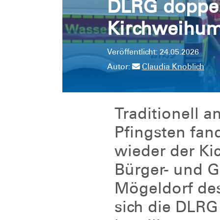
DLRG doppel
Kirchweihu
Veröffentlicht: 24.05.2026
Autor:
Claudia Knoblich
Traditionell a
Pfingsten fan
wieder der K
Bürger- und G
Mögeldorf des
sich die DLRG