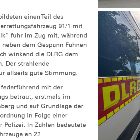
bildeten einen Teil des
errettungsfahrzeug 91/1 mit
lk“ fuhr im Zug mit, während
nd neben dem Gespann Fahnen
ich winkend die DLRG dem
n. Der strahlende
ür allseits gute Stimmung.
 federführend mit der
s betraut, erstmals im
nberg und auf Grundlage der
nordnung in Folge einer
r Polizei. In Zahlen bedeutete
ahrzeuge an 22