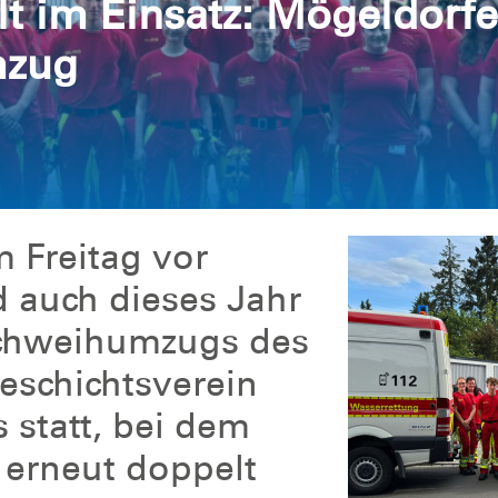
t im Einsatz: Mögeldorfe
mzug
m Freitag vor
d auch dieses Jahr
ichweihumzugs des
eschichtsverein
 statt, bei dem
 erneut doppelt