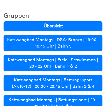
Gruppen
Übersicht
Katzwangbad Montags | DSA: Bronze | 19:00 -
19:45 Uhr | Bahn 5
Katzwangbad Montags | Freies Schwimmen |
20 - 22 Uhr | Bahn 1 & 2
Katzwangbad Montags | Rettungssport
(AK10-13) | 20:00 - 20:45 Uhr | Bahn 3 & 4
Katzwangbad Montags | Rettungssport | 20 -